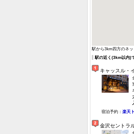
駅から3km四方のネ
駅の近く(3km以内
キャッスル・
宿泊予約：
楽天
金沢セントラ