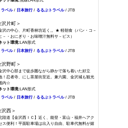
トラベル
/
日本旅行
/
るるぶトラベル
/ JTB
金沢片町＞
金沢の中心、片町香林坊近く,。★ 軽朝食（パン・コ－
ヒ－・おにぎり・お味噌汁無料サ－ビス）
ネット環境:
LAN形式
トラベル
/
日本旅行
/
るるぶトラベル
/ JTB
金沢野町＞
金沢中心部まで徒歩圏ながら静かで落ち着いた好立
地！忍者寺、にし茶屋街至近。兼六園、金沢城も観光
圏内☆
ネット環境:
LAN形式
トラベル
/
日本旅行
/
るるぶトラベル
/ JTB
金沢西＞
北陸道【金沢西ＩＣ】近く、能登・富山・福井へアク
セス便利！平面駐車場は出入り自由、駐車代無料が嬉