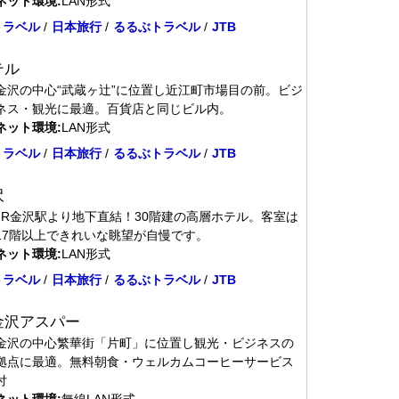
ネット環境:
LAN形式
トラベル
/
日本旅行
/
るるぶトラベル
/
JTB
テル
金沢の中心“武蔵ヶ辻”に位置し近江町市場目の前。ビジ
ネス・観光に最適。百貨店と同じビル内。
ネット環境:
LAN形式
トラベル
/
日本旅行
/
るるぶトラベル
/
JTB
沢
JR金沢駅より地下直結！30階建の高層ホテル。客室は
17階以上できれいな眺望が自慢です。
ネット環境:
LAN形式
トラベル
/
日本旅行
/
るるぶトラベル
/
JTB
金沢アスパー
金沢の中心繁華街「片町」に位置し観光・ビジネスの
拠点に最適。無料朝食・ウェルカムコーヒーサービス
付
ネット環境:
無線LAN形式