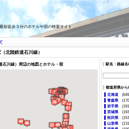
最短徒歩３分のホテルや宿の検索サイト
て
駅（北陸鉄道石川線）
道石川線）周辺の地図とホテル・宿
駅名・路線名
都道府県から
北海道
(649
青森県
(170
岩手県
(191
宮城県
(193
秋田県
(153
山形県
(131