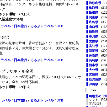
和歌山県
(1
別浴場有、インターネット接続無料、朝食和洋バイキ
鳥取県
(81
ング
島根県
(123
ネット環境:
LAN形式
岡山県
(189
入浴施設:
大浴場
広島県
(356
トラベル
/
日本旅行
/
るるぶトラベル
/
JTB
山口県
(166
徳島県
(83
香川県
(106
ィ金沢
愛媛県
(204
金沢の繁華街片町・香林坊徒歩１分、金沢２１世紀美
高知県
(177
術館徒歩２分、兼六園まで５分少々。便利で静かな立
福岡県
(390
地。
佐賀県
(93
トラベル
/
日本旅行
/
るるぶトラベル
/
JTB
長崎県
(193
熊本県
(181
大分県
(91
ンプラザホテル金沢
宮崎県
(82
快適なデュベの羽毛布団に、深夜2：00までのルームサ
鹿児島県
(1
ービス。全室LAN対応無料。
沖縄県
(15
ネット環境:
LAN形式
Links
農場主の日
ソフト、PC
トラベル
/
日本旅行
/
るるぶトラベル
/
JTB
常の記録