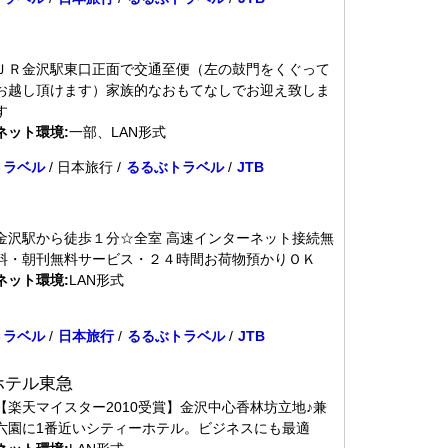
ＪＲ金沢駅東口正面で交通至便（左の鼓門をくぐって
お越し頂けます）家族的なおもてなしでお迎え致しま
す
ネット環境:
一部、LAN形式
トラベル
/ 日本旅行 /
るるぶトラベル
/
JTB
金沢駅から徒歩１分☆全室 高速インターネット接続無
料・朝刊無料サービス・２４時間お荷物預かりＯＫ
ネット環境:
LAN形式
トラベル
/
日本旅行
/
るるぶトラベル
/
JTB
ホテル東急
【楽天マイスター2010受賞】金沢中心香林坊立地♪兼
六園に1番近いシティーホテル。ビジネスにも最適