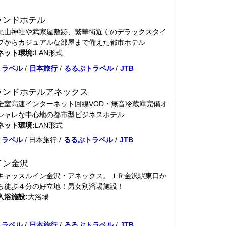
ランドホテル
尾山神社や武家屋敷跡、繁華街近くのデラックスタイ
プからカジュアルな部屋まで備えた都市ホテル
ネット環境:
LAN形式
トラベル
/
日本旅行
/
るるぶトラベル
/
JTB
ランドホテルアネックス
全室高速インターネット回線VOD・無音冷蔵庫完備オ
シャレな中心地の都市型ビジネスホテル
ネット環境:
LAN形式
トラベル
/ 日本旅行 /
るるぶトラベル
/
JTB
イン金沢
キャッスルイン金沢・アネックス。ＪＲ金沢駅東口か
ら徒歩４分の好立地！男女別浴場施設！
入浴施設:
大浴場
トラベル
/
日本旅行
/
るるぶトラベル
/
JTB