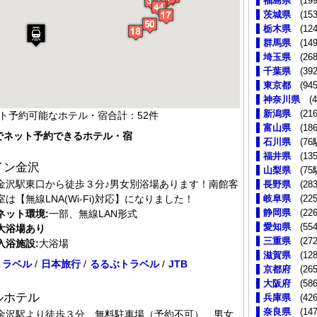
福島県
(199
茨城県
(153
栃木県
(124
群馬県
(149
埼玉県
(268
千葉県
(392
東京都
(945
神奈川県
(4
新潟県
(216
ット予約可能なホテル・宿合計：52件
富山県
(186
)でネット予約できるホテル・宿
石川県
(76
福井県
(135
イン金沢
山梨県
(75
金沢駅東口から徒歩３分♪男女別浴場あります！南館客
長野県
(283
室は【無線LNA(Wi-Fi)対応】になりました！
岐阜県
(225
静岡県
(226
ネット環境:
一部、無線LAN形式
愛知県
(554
大浴場あり
三重県
(272
入浴施設:
大浴場
滋賀県
(128
トラベル
/
日本旅行
/
るるぶトラベル
/
JTB
京都府
(265
大阪府
(586
ルホテル
兵庫県
(426
奈良県
(147
金沢駅より徒歩３分、無料駐車場（予約不可）、男女