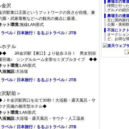
農場主の食
ル金沢
仲間と行っ
グルメの紹
金沢駅東口正面というフットワークの良さが自慢。兼
農場主の漫
六園・武家屋敷などへの観光の拠点に最適。
主に国内旅
公園・美術
ネット環境:
無線LAN形式
不況にトク
トラベル
/
日本旅行
/
るるぶトラベル
/
JTB
オークショ
ど、お得な
ルホテル
◆◆ JR金沢駅【東口】より徒歩３分！ 男女別浴
場完備♪ シングルルーム全室セミダブルタイプ ◆◆
ネット環境:
LAN形式
入浴施設:
大浴場
トラベル
/
日本旅行
/
るるぶトラベル
/
JTB
金沢駅前＞
◆ＪＲ金沢駅西口を出て30秒！大浴殿・露天風呂・サ
ウナ完備の都市型ホテル◆
ネット環境:
LAN形式
入浴施設:
大浴場・露天風呂・サウナ・人工温泉
トラベル
/
日本旅行
/
るるぶトラベル
/
JTB