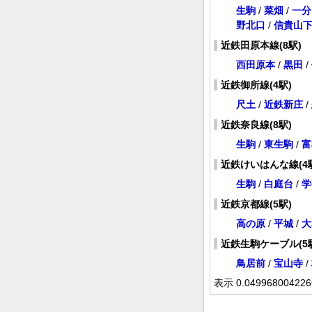
生駒
/
菜畑
/
一分
野北口
/
信貴山
近鉄田原本線(8駅)
西田原本
/
黒田
/
近鉄御所線(4駅)
尺土
/
近鉄新庄
/
近鉄奈良線(8駅)
生駒
/
東生駒
/
富
近鉄けいはんな線(4
生駒
/
白庭台
/
学
近鉄京都線(5駅)
高の原
/
平城
/
大
近鉄生駒ケーブル(5
鳥居前
/
宝山寺
/
表示 0.049968004226