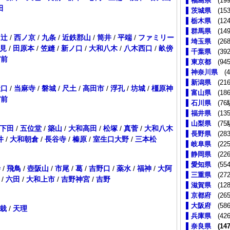
福島県
(199
田
茨城県
(153
栃木県
(124
群馬県
(149
ヶ辻
/
西ノ京
/
九条
/
近鉄郡山
/
筒井
/
平端
/
ファミリー
埼玉県
(268
見
/
田原本
/
笠縫
/
新ノ口
/
大和八木
/
八木西口
/
畝傍
千葉県
(392
宮前
東京都
(945
神奈川県
(4
新潟県
(216
社口
/
当麻寺
/
磐城
/
尺土
/
高田市
/
浮孔
/
坊城
/
橿原神
富山県
(186
宮前
石川県
(76
福井県
(135
山梨県
(75
下田
/
五位堂
/
築山
/
大和高田
/
松塚
/
真菅
/
大和八木
長野県
(283
井
/
大和朝倉
/
長谷寺
/
榛原
/
室生口大野
/
三本松
岐阜県
(225
静岡県
(226
愛知県
(554
寺
/
飛鳥
/
壺阪山
/
市尾
/
葛
/
吉野口
/
薬水
/
福神
/
大阿
三重県
(272
/
六田
/
大和上市
/
吉野神宮
/
吉野
滋賀県
(128
京都府
(265
大阪府
(586
栽
/
天理
兵庫県
(426
奈良県
(147