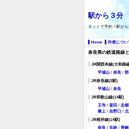
駅から３分
ネットで予約！駅から
Home
作者につい
奈良県の鉄道路線
JR関西本線(大和路線
平城山
/
奈良
/
郡
JR奈良線(2駅)
平城山
/
奈良
JR和歌山線(14駅)
王寺
/
畠田
/
志都
掖上
/
吉野口
/
北
JR桜井線(14駅)
奈良
/
京終
/
帯解