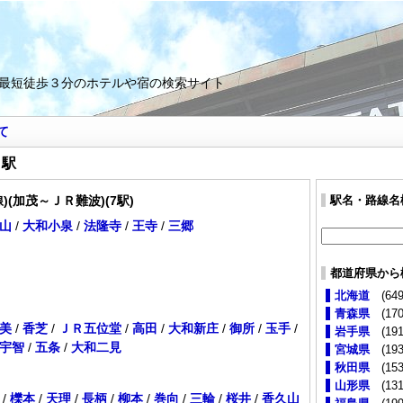
最短徒歩３分のホテルや宿の検索サイト
て
と駅
)(加茂～ＪＲ難波)(7駅)
駅名・路線名
山
/
大和小泉
/
法隆寺
/
王寺
/
三郷
都道府県から
北海道
(649
青森県
(170
美
/
香芝
/
ＪＲ五位堂
/
高田
/
大和新庄
/
御所
/
玉手
/
岩手県
(191
宇智
/
五条
/
大和二見
宮城県
(193
秋田県
(153
山形県
(131
/
櫟本
/
天理
/
長柄
/
柳本
/
巻向
/
三輪
/
桜井
/
香久山