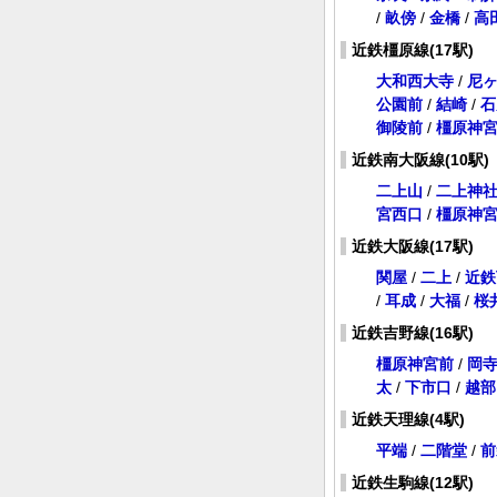
/
畝傍
/
金橋
/
高
近鉄橿原線(17駅)
大和西大寺
/
尼
公園前
/
結崎
/
石
御陵前
/
橿原神
近鉄南大阪線(10駅)
二上山
/
二上神
宮西口
/
橿原神
近鉄大阪線(17駅)
関屋
/
二上
/
近鉄
/
耳成
/
大福
/
桜
近鉄吉野線(16駅)
橿原神宮前
/
岡
太
/
下市口
/
越部
近鉄天理線(4駅)
平端
/
二階堂
/
前
近鉄生駒線(12駅)