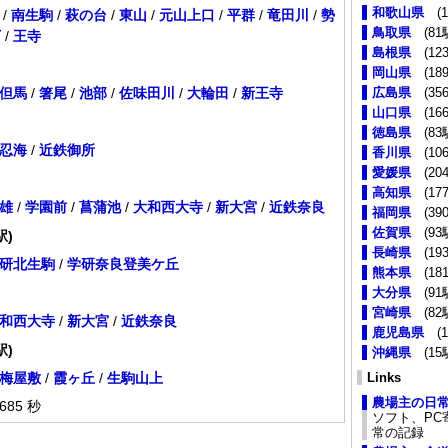
和歌山県
(1
/
南生駒
/
萩の台
/
東山
/
元山上口
/
平群
/
竜田川
/
勢
鳥取県
(81
下
/
王寺
島根県
(123
岡山県
(189
但馬
/
箸尾
/
池部
/
佐味田川
/
大輪田
/
新王寺
広島県
(356
山口県
(166
徳島県
(83
忍海
/
近鉄御所
香川県
(106
愛媛県
(204
高知県
(177
雄
/
学園前
/
菖蒲池
/
大和西大寺
/
新大宮
/
近鉄奈良
福岡県
(390
佐賀県
(93
駅)
長崎県
(193
研北生駒
/
学研奈良登美ケ丘
熊本県
(181
大分県
(91
宮崎県
(82
和西大寺
/
新大宮
/
近鉄奈良
鹿児島県
(1
駅)
沖縄県
(15
梅屋敷
/
霞ヶ丘
/
生駒山上
Links
農場主の日
685 秒
ソフト、PC
常の記録